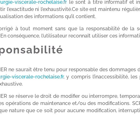
rurgie-viscerale-rochelaise.fr
le sont à titre informatif et
r l’exactitude ni l’exhaustivité.Ce site est maintenu ré
lisation des informations qu’il contient.
 corrigé à tout moment sans que la responsabilité de 
n conséquence, l’utilisateur reconnaît utiliser ces informat
ponsabilité
 saurait être tenu pour responsable des dommages direc
urgie-viscerale-rochelaise.fr
, y compris l’inaccessibilité, l
exhaustive.
e réserve le droit de modifier ou interrompre, temporai
er des opérations de maintenance et/ou des modificatio
que nature que ce soit pour aucune modification, interrupt