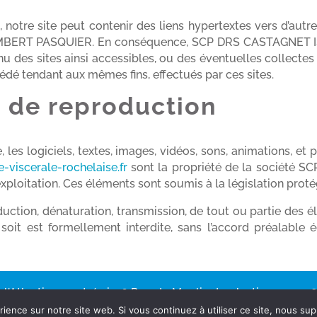
 notre site peut contenir des liens hypertextes vers d’autres
MBERT PASQUIER. En conséquence, SCP DRS CASTAGNET 
u des sites ainsi accessibles, ou des éventuelles collectes
édé tendant aux mêmes fins, effectués par ces sites.
t de reproduction
, les logiciels, textes, images, vidéos, sons, animations, et
e-viscerale-rochelaise.fr
sont la propriété de la sociét
d’exploitation. Ces éléments sont soumis à la législation proté
duction, dénaturation, transmission, de tout ou partie des
 soit est formellement interdite, sans l’accord préalabl
 l'Atlantique, entrée i, 26 Rue du Moulin des Justices - 171
Mentions Légales
Réalisation: Ascomedia
rience sur notre site web. Si vous continuez à utiliser ce site, nous su