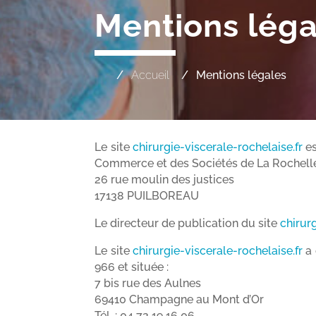
Mentions léga
Accueil
Mentions légales
Le site
chirurgie-viscerale-rochelaise.fr
es
Commerce et des Sociétés de La Rochelle 
26 rue moulin des justices
17138 PUILBOREAU
Le directeur de publication du site
chirur
Le site
chirurgie-viscerale-rochelaise.fr
a 
966 et située :
7 bis rue des Aulnes
69410 Champagne au Mont d’Or
Tél. : 04 72 19 16 06